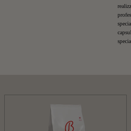
realiz
profes
speci
capsul
specia