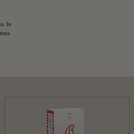
o. In
atura