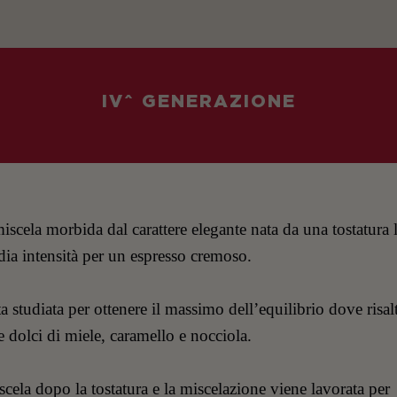
IV^ GENERAZIONE
scela morbida dal carattere elegante nata da una tostatura 
dia intensità per un espresso cremoso.
ta studiata per ottenere il massimo dell’equilibrio dove risa
e dolci di miele, caramello e nocciola.
cela dopo la tostatura e la miscelazione viene lavorata per