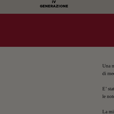
IV
GENERAZIONE
Una mi
di me
E’ sta
le not
La mis