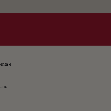
lenta e
ltano