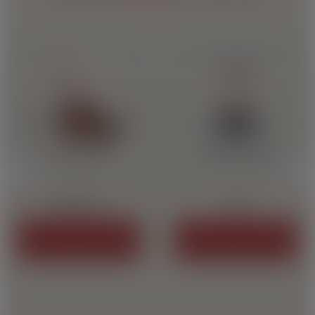
I Generazione
Arabica - 250gr
‹
›
NESPRESSO®*
GRANI
ACQUISTA IL PRODOTTO
ACQUISTA IL PRODOTTO