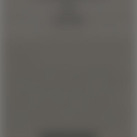
BLOG
ASSISTENZA
* Il marchio non è di proprietà di Barbera 1870 spa né di aziende
ad essacollegate.
* * I marchi Nespresso®, Lavazza®, A modo mio®, Espresso
point®, Nescafè®, Dolce Gusto® e tutti gli altri marchi presenti nel
sito non sono di proprietà di Barbera 1870 spa, nè di aziende ad
essa collegate. Tutti i loghi e marchi contenuti in questo sito
appartengono ai rispettivi proprietari. La compatibilità delle
capsule è funzionale all'utilizzo sulle macchine citate nel sito e non
sostituisce l'utilizzo delle capsule originali prodotte dai rispettivi
produttori. Le foto dei prodotti sono puramente indicative.