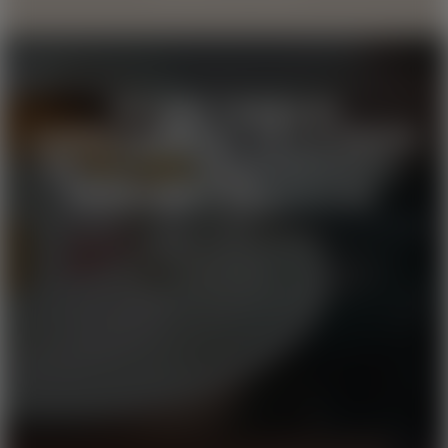
IN OGNI TAZZA DI
CAFFÈ BARBERA C’È LA MAGIA
DI
150 ANNI
DI ESPERIENZA,
PASSIONE E TRADIZIONI.
SCOPRI LA MAGIA