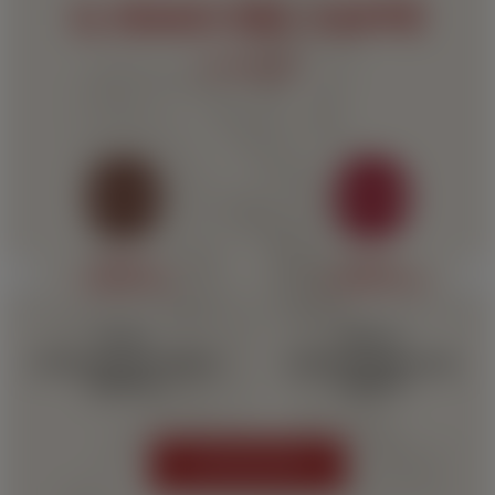
IL MAGO DEL CAFFÉ
consiglia
‹
›
MISCELA
MISCELA
I GENERAZIONE
IV GENERAZIONE
INTENSO
CREMOSO
cereale, cioccolato fondente,
nocciole, caramello, miele,
mandorla
mandorla
LE NOSTRE MISCELE