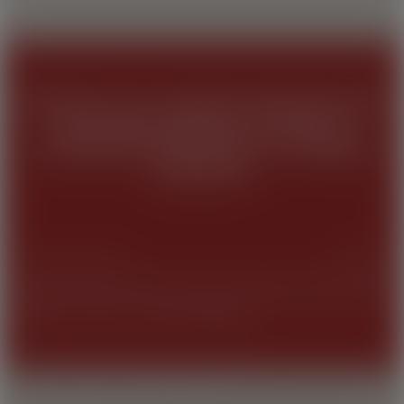
ISCRIVITI ALLA NOSTRA NEWSLETTER.
RICEVERAI SUBITO UN CODICE
COUPON DEL
PER IL TUO PRIMO
10%
ACQUISTO
ISCRIVITI
Cliccando su Iscriviti accetti di ricevere la newsletter del nostro sito. Per
maggiori informazioni consulta la
Privacy Policy