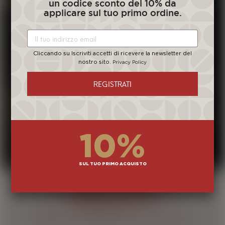
un codice sconto del 10% da
IL CAFFÈ E L’ARTE,
applicare sul tuo primo ordine.
CONNUBIO PERFETTO.
Cliccando su Iscriviti accetti di ricevere la newsletter del
nostro sito.
Scopri la nostra collezione di quadri,
Privacy Policy
tazzine e calendari d’autore.
REGISTRATI
ARTE E CAFFÈ
10%
SUL TUO PRIMO ACQUISTO
SCOPRI I NOSTRI
PRODOTTI
Dalla torrefazione a casa tua.